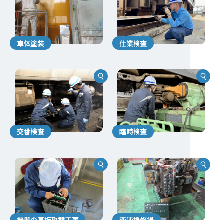
車体塗装
仕業検査
交番検査
臨時検査
機器の基板取替工事
変速機修繕