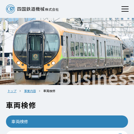
Busines
トップ
事業内容
車両検修
車両検修
車両検修